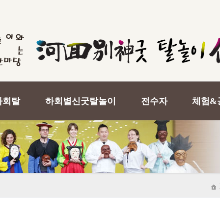
하회탈
하회별신굿탈놀이
전수자
체험&