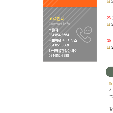
23
(
30
시
*
장