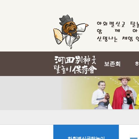
보존회
하회별신굿탈놀이