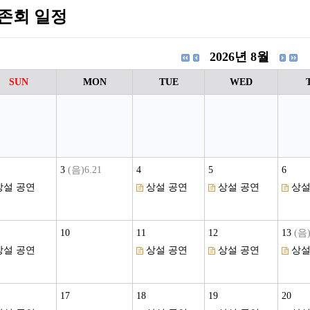
존회 일정
2026년 8월
SUN
MON
TUE
WED
3
(음)6.21
4
5
6
상설 공연
상설 공연
상설 공연
상설
10
11
12
13
(음)
상설 공연
상설 공연
상설 공연
상설
17
18
19
20