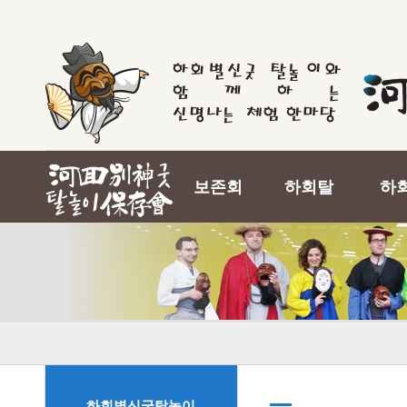
보존회
하회탈
하
하회별신굿탈놀이