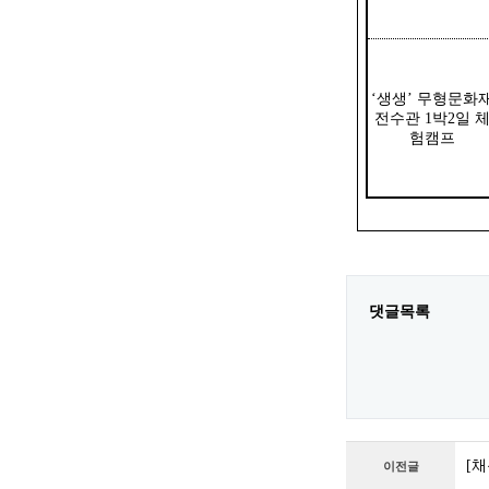
‘생생’ 무형문화
전수관 1박2일 
험캠프
댓글목록
[
이전글