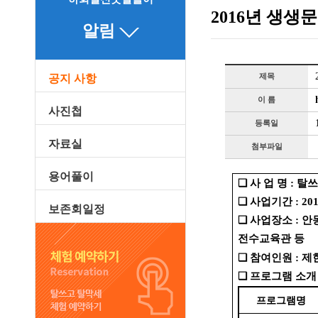
2016년 생생
알림
제목
공지 사항
이 름
사진첩
등록일
자료실
첨부파일
용어풀이
❏ 사 업 명 : 탈
❏ 사업기간 : 2016. 
보존회일정
❏ 사업장소 : 
전수교육관 등
❏ 참여인원 : 
❏ 프로그램 소개
프로그램명