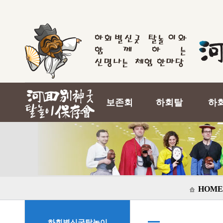
보존회
하회탈
하
HOME
하회별신굿탈놀이