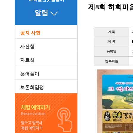
제8회 하회마을
알림
제목
공지 사항
이 름
사진첩
등록일
자료실
첨부파일
용어풀이
보존회일정