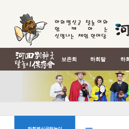
보존회
하회탈
하
하회별신굿탈놀이