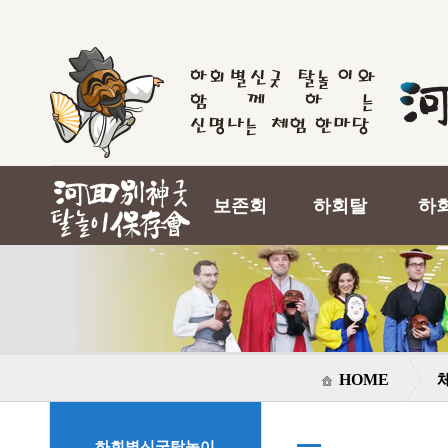
보존회
하회탈
하
HOME
하회별신굿탈놀이