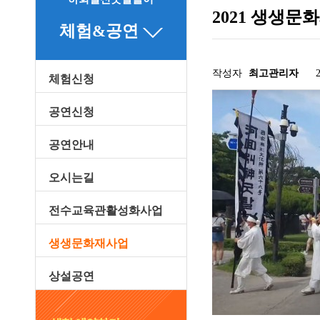
2021 생생문
체험&공연
작성자
최고관리자
체험신청
관련링크
공연신청
공연안내
오시는길
전수교육관활성화사업
생생문화재사업
상설공연