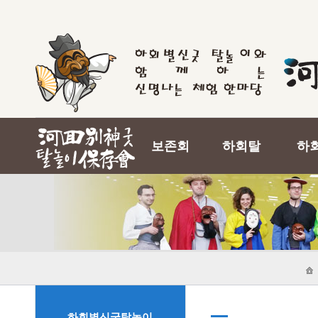
보존회
하회탈
하
하회별신굿탈놀이