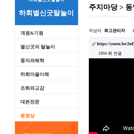
주지마당 > 
하회별신굿탈놀이
작성자
최고관리자
개원&기원
관련링크
https://youtu.be/2
별신굿의 탈놀이
1894 회 연결
풍자와해학
하회마을이해
조화와교감
대본전문
동영상