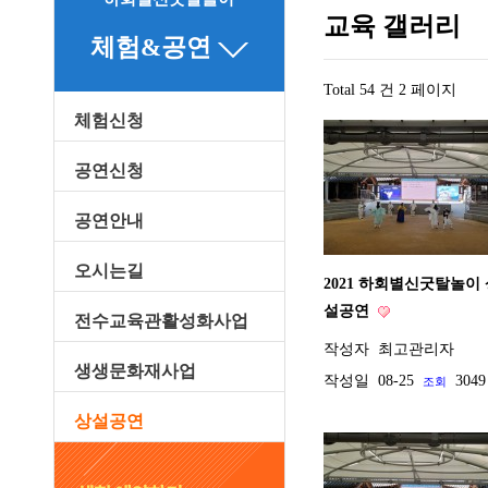
교육 갤러리
체험&공연
Total 54 건
2 페이지
체험신청
공연신청
공연안내
오시는길
2021 하회별신굿탈놀이
설공연
전수교육관활성화사업
작성자
최고관리자
생생문화재사업
작성일
08-25
3049
조회
상설공연