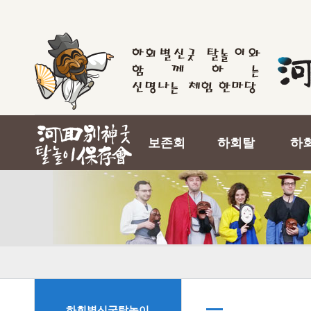
보존회
하회탈
하
하회별신굿탈놀이