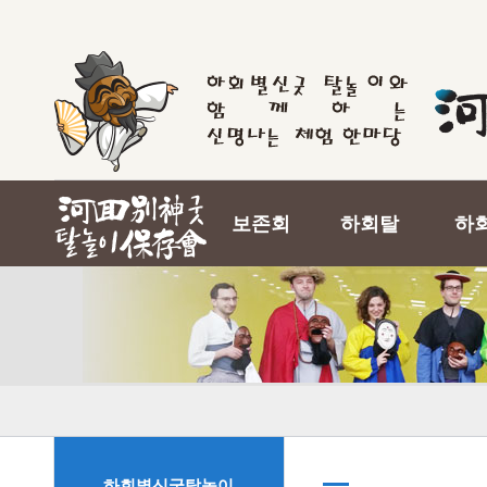
보존회
하회탈
하
하회별신굿탈놀이