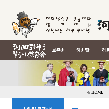
보존회
하회탈
하
HOME
하회별신굿탈놀이