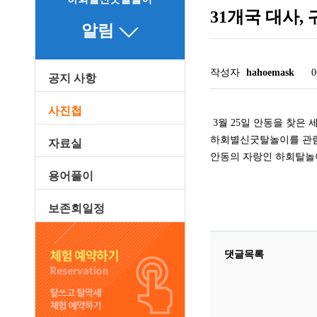
31개국 대사,
알림
작성자
hahoemask
0
공지 사항
관련링크
사진첩
3월 25일 안동을 찾은
하회별신굿탈놀이를 관람
자료실
안동의 자랑인 하회탈놀
용어풀이
보존회일정
댓글목록