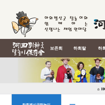
보존회
하회탈
하
H
하회별신굿탈놀이