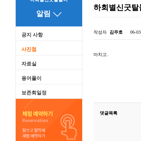
하회별신굿탈놀
알림
작성자
김주호
06-03
공지 사항
관련링크
사진첩
마치고..
자료실
용어풀이
보존회일정
댓글목록