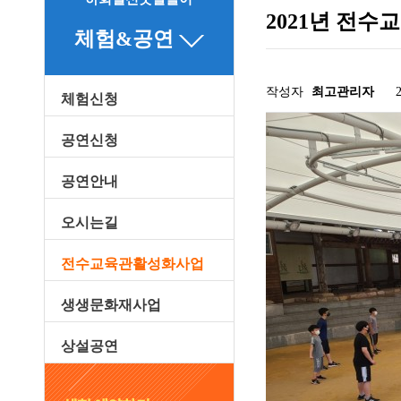
2021년 전
체험&공연
작성자
최고관리자
체험신청
관련링크
공연신청
공연안내
오시는길
전수교육관활성화사업
생생문화재사업
상설공연