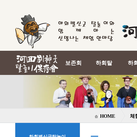
보존회
하회탈
하
HOME
체
하회별신굿탈놀이