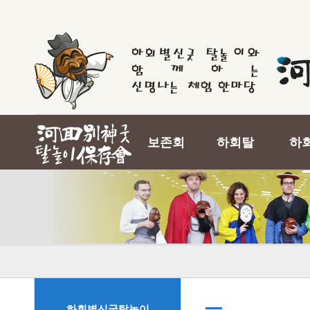
보존회
하회탈
하
하회별신굿탈놀이