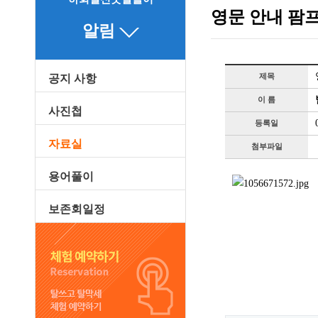
영문 안내 팜프
알림
제목
공지 사항
이 름
사진첩
등록일
자료실
첨부파일
용어풀이
보존회일정